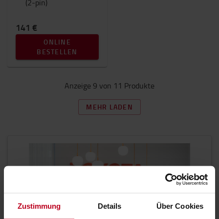
(2-pin)
141 €
ONLINE
BESTELLEN
Anzeige 9 von 11 Produkte
MEHR LADEN
Zustimmung
Details
Über Cookies