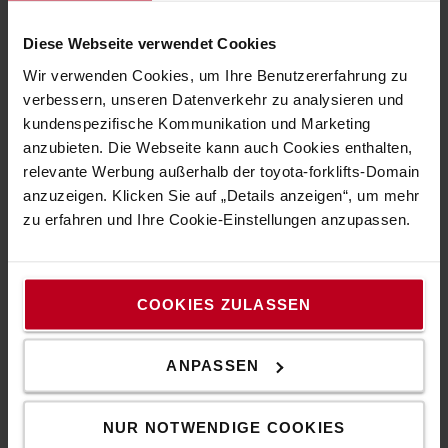
Diese Webseite verwendet Cookies
Wir verwenden Cookies, um Ihre Benutzererfahrung zu
verbessern, unseren Datenverkehr zu analysieren und
kundenspezifische Kommunikation und Marketing
Benötigen Sie Hilfe?
anzubieten. Die Webseite kann auch Cookies enthalten,
relevante Werbung außerhalb der toyota-forklifts-Domain
Was können wir für Sie tun?
anzuzeigen. Klicken Sie auf „Details anzeigen“, um mehr
zu erfahren und Ihre Cookie-Einstellungen anzupassen.
KONTAKTIEREN SIE UNS
Erfahren Sie mehr
COOKIES ZULASSEN
So kaufen Sie in unserem Online-Shop
Versand & Lieferung
FAQ
ANPASSEN
NUR NOTWENDIGE COOKIES