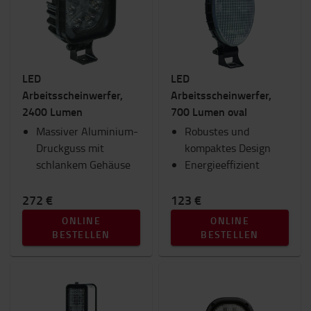
Beleuchtung
Gabeln und Gabelverlängerungen
Gabelstapler Anbaugeräte
IC-Gabelstapler
LED
LED
Innenausstattung
Arbeitsscheinwerfer,
Arbeitsscheinwerfer,
RAM Mounts
2400 Lumen
700 Lumen oval
Sicherheit
Massiver Aluminium-
Sitze
Robustes und
Druckguss mit
Toyota Fanshop
kompaktes Design
schlankem Gehäuse
Transportwagen & Betriebsroller
Energieeffizient
Winter
272 €
123 €
Kategorie
ONLINE
ONLINE
BESTELLEN
BESTELLEN
Arbeitsscheinwerfer
(11)