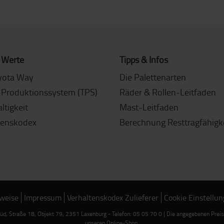
 Werte
Tipps & Infos
yota Way
Die Palettenarten
 Produktionssystem (TPS)
Räder & Rollen-Leitfaden
ltigkeit
Mast-Leitfaden
tenskodex
Berechnung Resttragfähigk
weise
Impressum
Verhaltenskodex Zulieferer
Cookie Einstellu
d, Straße 18, Objekt 79, 2351 Laxenburg - Telefon: 05 05 70 0 | Die angegebenen Preise 
unseren Online-Shop.