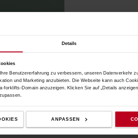
Details
Cookies
hre Benutzererfahrung zu verbessern, unseren Datenverkehr zu
tion und Marketing anzubieten. Die Webseite kann auch Cookie
-forklifts-Domain anzuzeigen. Klicken Sie auf „Details anzeige
nzupassen.
OOKIES
ANPASSEN
CO
EIGENSCHAFTEN