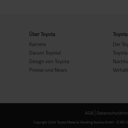
Über Toyota
Toyota
Karriere
Der To
Darum Toyota!
Toyota
Design von Toyota
Nachha
Presse und News
Verhal
AGB
Datenschutzhin
Copyright 2026 Toyota Material Handling Austria GmbH - IZ NÖ-Sü