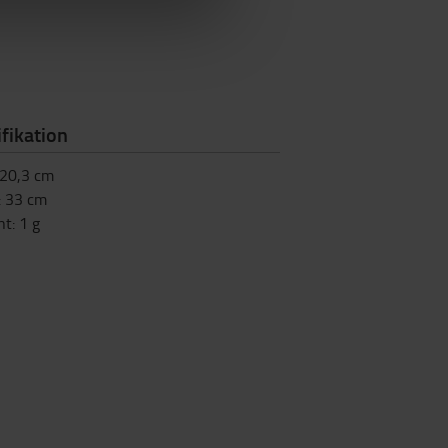
fikation
20,3
cm
:
33
cm
ht
:
1
g