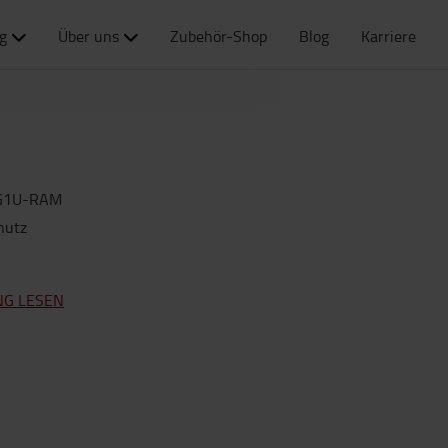
g
Über uns
Zubehör-Shop
Blog
Karriere
G1U-RAM
hutz
NG LESEN