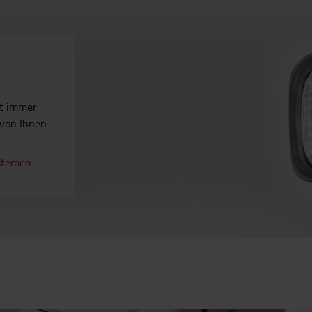
ät immer
 von Ihnen
stemen