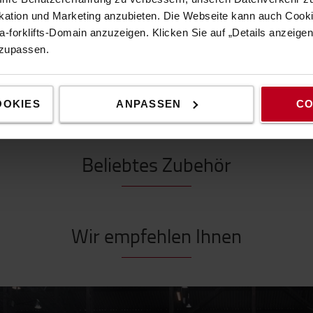
tion und Marketing anzubieten. Die Webseite kann auch Cookie
-forklifts-Domain anzuzeigen. Klicken Sie auf „Details anzeige
nzupassen.
Optimieren Sie Ihren Arbeitsplatz
OOKIES
ANPASSEN
CO
Beliebtes Zubehör
Wir empfehlen Ihnen