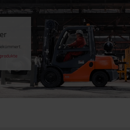
mer
 gekümmert.
sprodukte