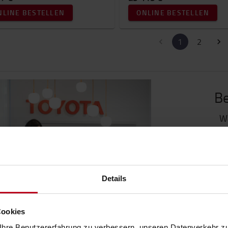
NLINE BESTELLEN
ONLINE BESTELLEN
1
2
Be
Wa
Details
So ka
Cookies
hre Benutzererfahrung zu verbessern, unseren Datenverkehr zu