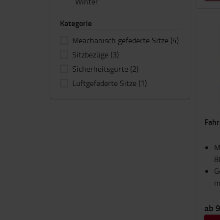
Winter
Kategorie
Meachanisch gefederte Sitze
(4)
Sitzbezüge
(3)
Sicherheitsgurte
(2)
Luftgefederte Sitze
(1)
Fahr
M
8
G
m
ab 