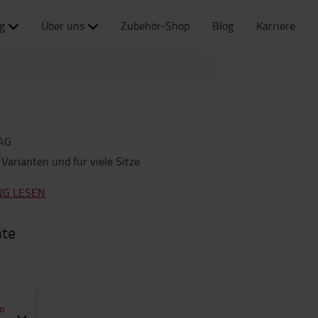
g
Über uns
Zubehör-Shop
Blog
Karriere
AG
 Varianten und für viele Sitze
NG LESEN
nte
o