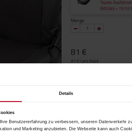
Toyota-Ausführun
(MSG65 + 75/521
Menge
81 €
81 € / pro Stück
Preise ohne MwSt.
IN DEN WARENKORB
Details
Lieferzeit auf Anfrage.
(+
3
1 Wird auf Rückstand ges
Cookies
hre Benutzererfahrung zu verbessern, unseren Datenverkehr zu
Produktgarantie
tion und Marketing anzubieten. Die Webseite kann auch Cookie