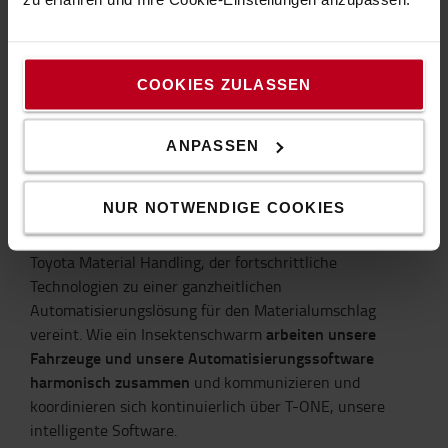
kann Automatisierung einen Mehrwert bieten – selbst
für kleine Lagerbetriebe und Hersteller. Ganz gleich, ob
Sie über ein Logistikzentrum oder einen
COOKIES ZULASSEN
Produktionsstandort verfügen: Die bedarfsgerechte
neue
Automatisierung bestimmter Prozesse kann eine
Dimension der Produktivität
eröffnen. Dies kann
ANPASSEN
schrittweise erfolgen oder bei großen Betrieben durch
eine vollständige Systemumstellung.
NUR NOTWENDIGE COOKIES
Swarm Automation
ist der innovative Logistikansatz von
Toyota Material Handling, der fortschrittliche
Technologien zu einer ganzheitlichen
Automatisierungslösung für den Materialumschlag
arbeiten unsere
vereint. Wie ein Insektenschwarm
Fahrzeuge und unsere Automatisierungssoftware
harmonisch zusammen
und kommunizieren und
koordinieren sich kontinuierlich über T-ONE, unsere
intelligente Software.