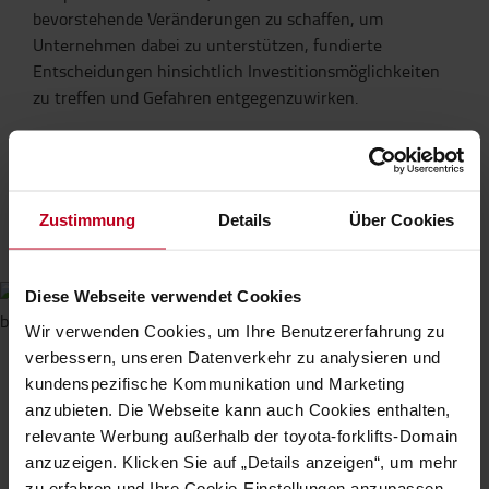
bevorstehende Veränderungen zu schaffen, um
Unternehmen dabei zu unterstützen, fundierte
Entscheidungen hinsichtlich Investitionsmöglichkeiten
zu treffen und Gefahren entgegenzuwirken.
KONTAKTIEREN SIE UNS
Zustimmung
Details
Über Cookies
Diese Webseite verwendet Cookies
Wir verwenden Cookies, um Ihre Benutzererfahrung zu
verbessern, unseren Datenverkehr zu analysieren und
kundenspezifische Kommunikation und Marketing
Automatisierung steht auf unserem
anzubieten. Die Webseite kann auch Cookies enthalten,
Radar
relevante Werbung außerhalb der toyota-forklifts-Domain
anzuzeigen. Klicken Sie auf „Details anzeigen“, um mehr
Unabhängig von der Größe oder Art Ihres Unternehmens
zu erfahren und Ihre Cookie-Einstellungen anzupassen.