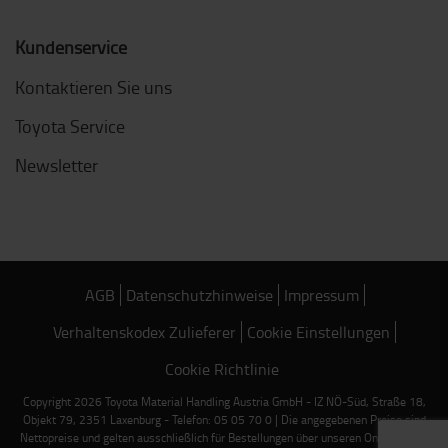
Kundenservice
Kontaktieren Sie uns
Toyota Service
Newsletter
AGB
Datenschutzhinweise
Impressum
Verhaltenskodex Zulieferer
Cookie Einstellungen
Cookie Richtlinie
Copyright 2026 Toyota Material Handling Austria GmbH - IZ NÖ-Süd, Straße 18,
Objekt 79, 2351 Laxenburg - Telefon: 05 05 70 0 | Die angegebenen Preise sind
Nettopreise und gelten ausschließlich für Bestellungen über unseren Online-Shop.