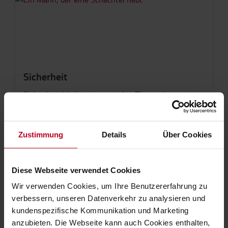
Sicherheit
Sicherheit bleibt ein zentrales Thema im
Logistikbetrieb. Neue Technologien stoßen auf
zunehmendes Interesse, darunter
Kollisionsvermeidungssysteme, Lösungen für die
Zustimmung
Details
Über Cookies
persönliche Sicherheit und der Einsatz von
Echtzeit-Ortungssystemen (RTLS).
Diese Webseite verwendet Cookies
TRENDS IM BEREICH SICHERHEIT
Wir verwenden Cookies, um Ihre Benutzererfahrung zu
verbessern, unseren Datenverkehr zu analysieren und
kundenspezifische Kommunikation und Marketing
anzubieten. Die Webseite kann auch Cookies enthalten,