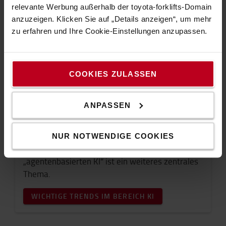
relevante Werbung außerhalb der toyota-forklifts-Domain
anzuzeigen. Klicken Sie auf „Details anzeigen“, um mehr
zu erfahren und Ihre Cookie-Einstellungen anzupassen.
Künstliche Intelligenz
COOKIES ZULASSEN
Die Vorteile des Einsatzes künstlicher Intelligenz
finden in zahlreichen Anwendungsbereichen wie
ANPASSEN
der effizienten Anlagenwartung und der
Prognoseerstellung große Beachtung. Die
Zukunft der auf autonomer
NUR NOTWENDIGE COOKIES
Entscheidungsfindung basierenden
„agentenbasierten KI“ ist ein weiteres zentrales
Thema.
WICHTIGE TRENDS IM BEREICH KI