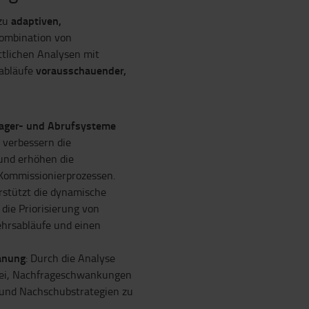
adaptiven,
 zu
ombination von
ttlichen Analysen mit
vorausschauender,
kabläufe
Lager- und Abrufsysteme
 verbessern die
und erhöhen die
 Kommissionierprozessen.
erstützt die dynamische
die Priorisierung von
ehrsabläufe und einen
anung
: Durch die Analyse
abei, Nachfrageschwankungen
 und Nachschubstrategien zu