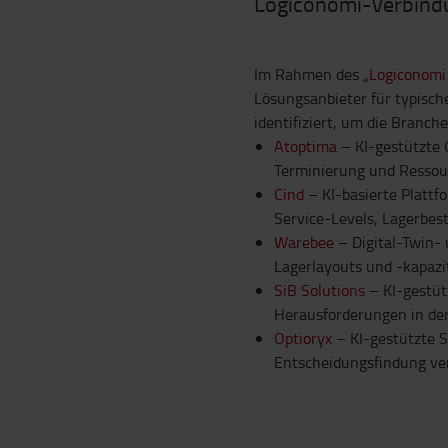
Logiconomi-Verbindun
Im Rahmen des „
Logiconomi
Lösungsanbieter für typisc
identifiziert, um die Branch
Atoptima
– KI-gestützte
Terminierung und Ressou
Cind
– KI-basierte Plattf
Service-Levels, Lagerbest
Warebee
– Digital-Twin- 
Lagerlayouts und -kapazi
SiB Solutions
– KI-gestüt
Herausforderungen in der
Optioryx
– KI-gestützte S
Entscheidungsfindung ver