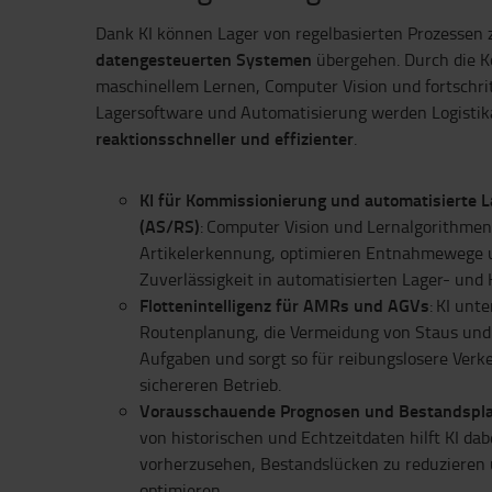
Dank KI können Lager von regelbasierten Prozessen
datengesteuerten Systemen
übergehen. Durch die K
maschinellem Lernen, Computer Vision und fortschri
Lagersoftware und Automatisierung werden Logisti
reaktionsschneller und effizienter
.
KI für Kommissionierung und automatisierte 
(AS/RS)
: Computer Vision und Lernalgorithmen
Artikelerkennung, optimieren Entnahmewege 
Zuverlässigkeit in automatisierten Lager- und
Flottenintelligenz für AMRs und AGVs
: KI unt
Routenplanung, die Vermeidung von Staus und 
Aufgaben und sorgt so für reibungslosere Verk
sichereren Betrieb.
Vorausschauende Prognosen und Bestandspl
von historischen und Echtzeitdaten hilft KI d
vorherzusehen, Bestandslücken zu reduzieren
optimieren.