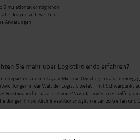
te Simulationen ermöglichen
ntscheidungen zu bewerten
sche Änderungen
hten Sie mehr über Logistiktrends erfahren?
rendreport ist ein von Toyota Material Handling Europe herausgeg
ntwicklungen in der Welt der Logistik bietet – mit Schwerpunkt au
res Verständnis für bevorstehende Veränderungen zu schaffen, u
heidungen hinsichtlich Investitionsmöglichkeiten zu treffen und
NTAKTIEREN SIE UNS