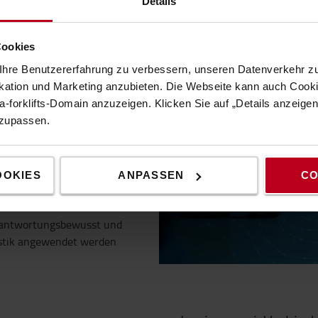
Details
Cookies
hre Benutzererfahrung zu verbessern, unseren Datenverkehr zu
tion und Marketing anzubieten. Die Webseite kann auch Cookie
er Innovationsstrategie von
-forklifts-Domain anzuzeigen. Klicken Sie auf „Details anzeige
merksam die Entwicklungen,
nzupassen.
indem sie die
ert bietet –
rung unterstützt und
glicht
.
OOKIES
ANPASSEN
CO
erationen innerhalb unseres
rantwortungsbewusst und
gistik angewendet werden