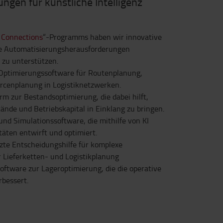
gen für künstliche Intelligenz
 Connections
“-Programms haben wir innovative
he Automatisierungsherausforderungen
e zu unterstützen.
 Optimierungssoftware für Routenplanung,
rcenplanung in Logistiknetzwerken.
orm zur Bestandsoptimierung, die dabei hilft,
ände und Betriebskapital in Einklang zu bringen.
und Simulationssoftware, die mithilfe von KI
täten entwirft und optimiert.
zte Entscheidungshilfe für komplexe
 Lieferketten- und Logistikplanung
oftware zur Lageroptimierung, die die operative
bessert.