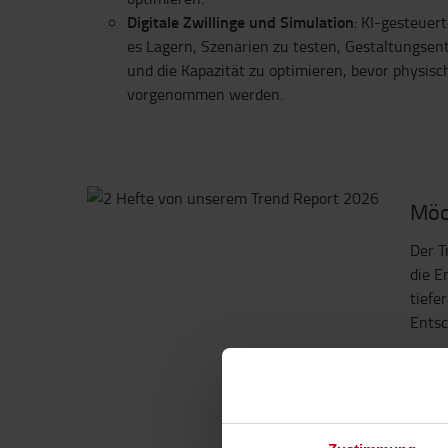
Digitale Zwillinge und Simulation
: KI-gesteuer
es Lagern, Szenarien zu testen, Gestaltungse
und die Kapazität zu optimieren, bevor physi
vorgenommen werden.
Möc
Der T
die E
tiefe
Entsc
KO